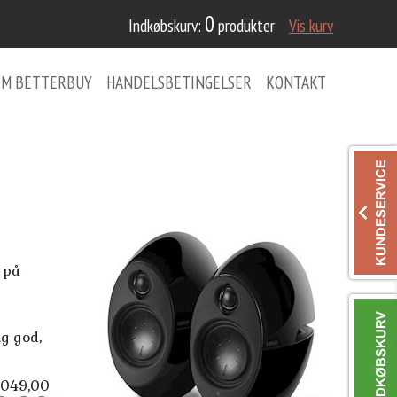
0
Indkøbskurv:
produkter
Vis kurv
OM BETTERBUY
HANDELSBETINGELSER
KONTAKT
 på
g god,
1.049,00