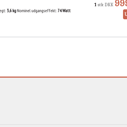
99
1
stk
DKK
ægt
3,6 kg
Nominel udgangseffekt
74 Watt