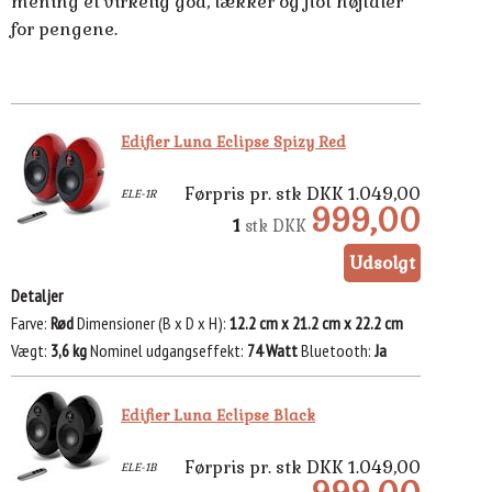
mening et virkelig god, lækker og flot højtaler
for pengene.
Edifier Luna Eclipse Spizy Red
Førpris pr. stk DKK 1.049,00
ELE-1R
999,00
1
stk
DKK
Detaljer
Farve
Rød
Dimensioner (B x D x H)
12.2 cm x 21.2 cm x 22.2 cm
Vægt
3,6 kg
Nominel udgangseffekt
74 Watt
Bluetooth
Ja
Edifier Luna Eclipse Black
Førpris pr. stk DKK 1.049,00
ELE-1B