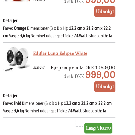
999,00
ELE-1FO
1
stk
DKK
Detaljer
Farve
Orange
Dimensioner (B x D x H)
12.2 cm x 21.2 cm x 22.2
cm
Vægt
3,6 kg
Nominel udgangseffekt
74 Watt
Bluetooth
Ja
Edifier Luna Eclipse White
Førpris pr. stk DKK 1.049,00
ELE-1W
999,00
1
stk
DKK
Detaljer
Farve
Hvid
Dimensioner (B x D x H)
12.2 cm x 21.2 cm x 22.2 cm
Vægt
3,6 kg
Nominel udgangseffekt
74 Watt
Bluetooth
Ja
Læg i kurv