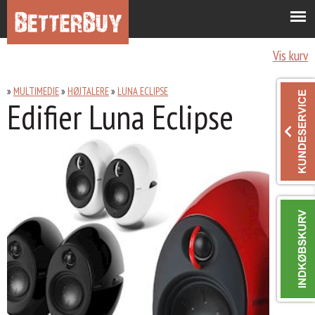
0
Indkøbskurv:
produkter
Vis kurv
MULTIMEDIE
HØJTALERE
LUNA ECLIPSE
Edifier Luna Eclipse