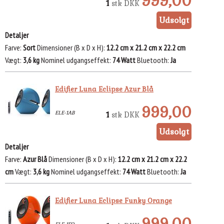
999,00
1
stk
DKK
Detaljer
Farve
Sort
Dimensioner (B x D x H)
12.2 cm x 21.2 cm x 22.2 cm
Vægt
3,6 kg
Nominel udgangseffekt
74 Watt
Bluetooth
Ja
Edifier Luna Eclipse Azur Blå
999,00
ELE-1AB
1
stk
DKK
Detaljer
Farve
Azur Blå
Dimensioner (B x D x H)
12.2 cm x 21.2 cm x 22.2
cm
Vægt
3,6 kg
Nominel udgangseffekt
74 Watt
Bluetooth
Ja
Edifier Luna Eclipse Funky Orange