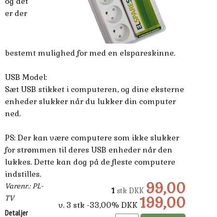
og det
er der
bestemt mulighed for med en elspareskinne.
USB Model:
Sæt USB stikket i computeren, og dine eksterne
enheder slukker når du lukker din computer
ned.
PS: Der kan være computere som ikke slukker
for strømmen til deres USB enheder når den
lukkes. Dette kan dog på de fleste computere
indstilles.
99,00
Varenr.: PL-
1
stk
DKK
TV
199,00
v. 3
stk -33,00%
DKK
Detaljer